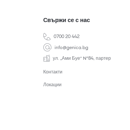
Свържи се с нас
0700 20 442
info@genica.bg
ул. „Ами Буе“ №84, партер
Контакти
Локации