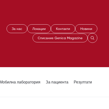
За нас
Локации
Контакти
Новини
Списание Genica Magazine
Мобилна лаборатория
За пациента
Резултати