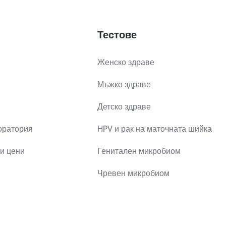
Тестове
Женско здраве
Мъжко здраве
Детско здраве
оратория
HPV и рак на маточната шийка
и цени
Генитален микробиом
Чревен микробиом