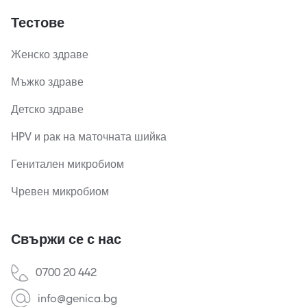
Тестове
Женско здраве
Мъжко здраве
Детско здраве
HPV и рак на маточната шийка
Генитален микробиом
Чревен микробиом
Свържи се с нас
0700 20 442
info@genica.bg