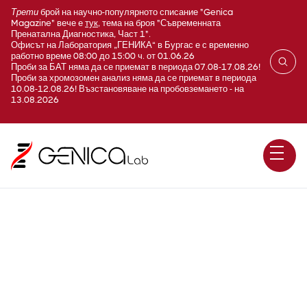
Трети
брой на научно-популярното списание "Genica
Magazine" вече е
тук
, тема на броя "Съвременната
Пренатална Диагностика, Част 1".
Офисът на Лаборатория „ГЕНИКА“ в Бургас е с временно
работно време 08:00 до 15:00 ч. от 01.06.26
Проби за БАТ няма да се приемат в периода 07.08-17.08.26!
Проби за хромозомен анализ няма да се приемат в периода
10.08-12.08.26! Възстановяване на пробовземането - на
13.08.2026
Паратхормон (PTH;
Parathyroid hormone)