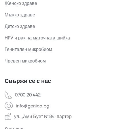
Женско здраве
Мъжко здраве
Детско здраве
HPV и рак на маточната шийка
Генитален микробиом
Чревен микробиом
Свържи се с нас
0700 20 442
info@genica.bg
ул. „Ами Буе“ №84, партер
Контакти