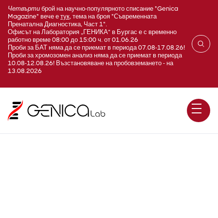
Четвърти
брой на научно-популярното списание "Genica
Magazine" вече е
тук
, тема на броя "Съвременната
Пренатална Диагностика, Част 1".
Офисът на Лаборатория „ГЕНИКА“ в Бургас е с временно
работно време 08:00 до 15:00 ч. от 01.06.26
Проби за БАТ няма да се приемат в периода 07.08-17.08.26!
Проби за хромозомен анализ няма да се приемат в периода
10.08-12.08.26! Възстановяване на пробовземането - на
13.08.2026
Паро-бак Плюс - Контролно
изследване