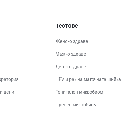
Тестове
Женско здраве
Мъжко здраве
Детско здраве
оратория
HPV и рак на маточната шийка
и цени
Генитален микробиом
Чревен микробиом