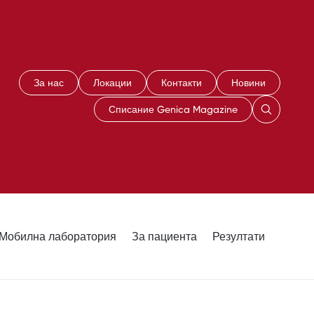
За нас
Локации
Контакти
Новини
Списание Genica Magazine
Мобилна лаборатория
За пациента
Резултати