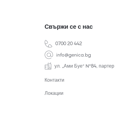
Свържи се с нас
0700 20 442
info@genica.bg
ул. „Ами Буе“ №84, партер
Контакти
Локации