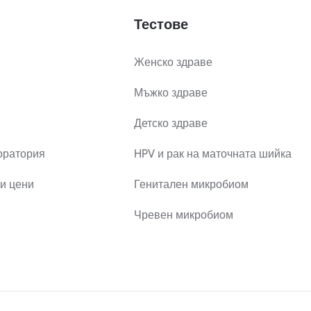
Тестове
Женско здраве
Мъжко здраве
Детско здраве
оратория
HPV и рак на маточната шийка
и цени
Генитален микробиом
Чревен микробиом