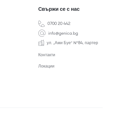
Свържи се с нас
0700 20 442
info@genica.bg
ул. „Ами Буе“ №84, партер
Контакти
Локации