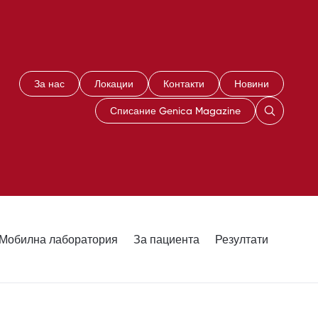
За нас
Локации
Контакти
Новини
Списание Genica Magazine
Мобилна лаборатория
За пациента
Резултати