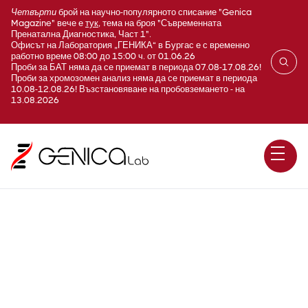
Четвърти
брой на научно-популярното списание "Genica
Magazine" вече е
тук
, тема на броя "Съвременната
Пренатална Диагностика, Част 1".
Офисът на Лаборатория „ГЕНИКА“ в Бургас е с временно
работно време 08:00 до 15:00 ч. от 01.06.26
Проби за БАТ няма да се приемат в периода 07.08-17.08.26!
Проби за хромозомен анализ няма да се приемат в периода
10.08-12.08.26! Възстановяване на пробовземането - на
13.08.2026
Pituitary hormone deficiency,
combined, 2 / POU1F1 / MLPA