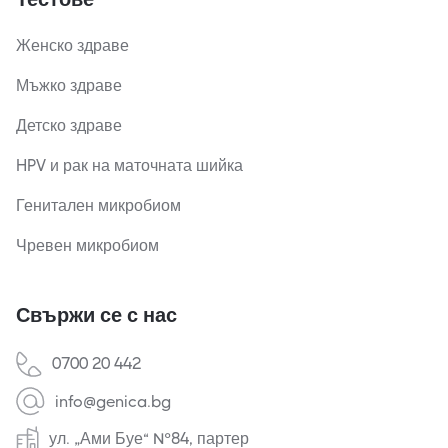
Женско здраве
Мъжко здраве
Детско здраве
HPV и рак на маточната шийка
Генитален микробиом
Чревен микробиом
Свържи се с нас
0700 20 442
info@genica.bg
ул. „Ами Буе“ №84, партер