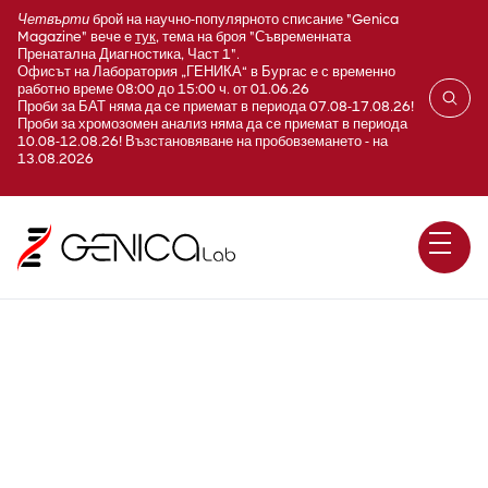
Четвърти
брой на научно-популярното списание "Genica
Magazine" вече е
тук
, тема на броя "Съвременната
Пренатална Диагностика, Част 1".
Офисът на Лаборатория „ГЕНИКА“ в Бургас е с временно
работно време 08:00 до 15:00 ч. от 01.06.26
Проби за БАТ няма да се приемат в периода 07.08-17.08.26!
Проби за хромозомен анализ няма да се приемат в периода
10.08-12.08.26! Възстановяване на пробовземането - на
13.08.2026
Такса преданалитична
обработка и екарисаж