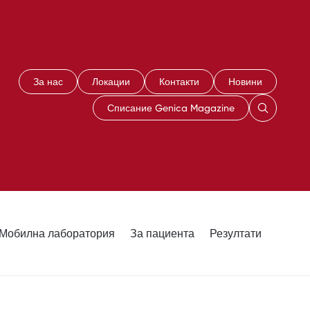
За нас
Локации
Контакти
Новини
Списание Genica Magazine
Мобилна лаборатория
За пациента
Резултати