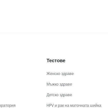
Тестове
Женско здраве
Мъжко здраве
Детско здраве
оратория
HPV и рак на маточната шийка