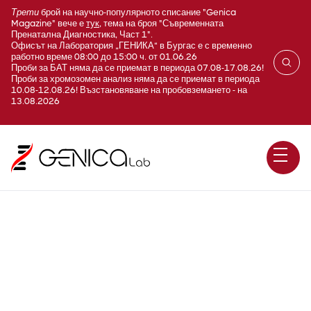
Трети
брой на научно-популярното списание "Genica
Magazine" вече е
тук
, тема на броя "Съвременната
Пренатална Диагностика, Част 1".
Офисът на Лаборатория „ГЕНИКА“ в Бургас е с временно
работно време 08:00 до 15:00 ч. от 01.06.26
Проби за БАТ няма да се приемат в периода 07.08-17.08.26!
Проби за хромозомен анализ няма да се приемат в периода
10.08-12.08.26! Възстановяване на пробовземането - на
13.08.2026
Бъбречна функция