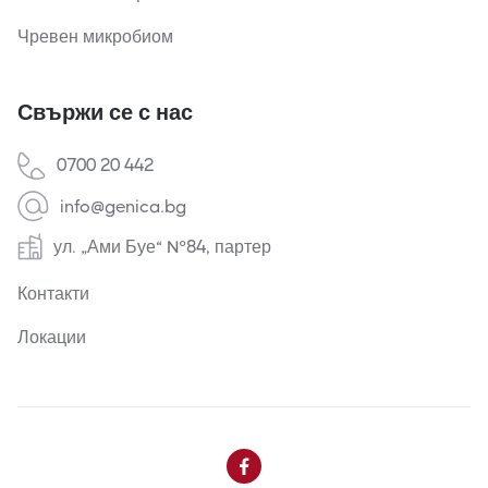
Чревен микробиом
Свържи се с нас
0700 20 442
info@genica.bg
ул. „Ами Буе“ №84, партер
Контакти
Локации
