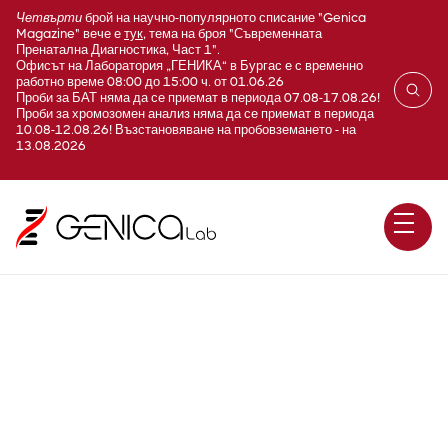
Четвърти
брой на научно-популярното списание "Genica
Magazine" вече е
тук
, тема на броя "Съвременната
Пренатална Диагностика, Част 1".
Офисът на Лаборатория „ГЕНИКА“ в Бургас е с временно
работно време 08:00 до 15:00 ч. от 01.06.26
Проби за БАТ няма да се приемат в периода 07.08-17.08.26!
Проби за хромозомен анализ няма да се приемат в периода
10.08-12.08.26! Възстановяване на пробовземането - на
13.08.2026
Профилактика - Златен
стандарт