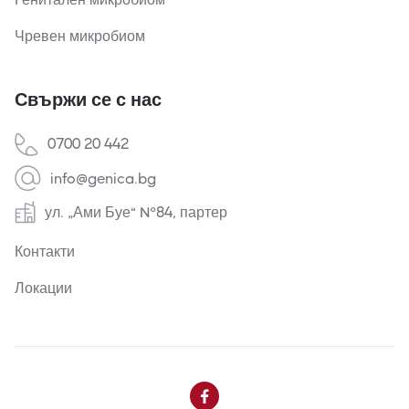
Чревен микробиом
Свържи се с нас
0700 20 442
info@genica.bg
ул. „Ами Буе“ №84, партер
Контакти
Локации
