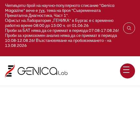
Четвърти
брой на научно-популярното списание "Genica
Magazine" вече е
тук
, тема на броя "Съвременната
Пренатална Диагностика, Част 1".
Офисът на Лаборатория „ГЕНИКА“ в Бургас е с временно
работно време 08:00 до 15:00 ч. от 01.06.26
Проби за БАТ няма да се приемат в периода 07.08-17.08.26!
Проби за хромозомен анализ няма да се приемат в периода
10.08-12.08.26! Възстановяване на пробовземането - на
13.08.2026
Pseudohypoparathyroidism I
(a,b,c), Acromegaly, McCune-