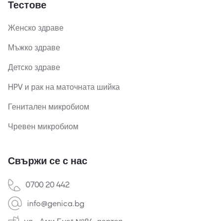
Тестове
Женско здраве
Мъжко здраве
Детско здраве
HPV и рак на маточната шийка
Генитален микробиом
Чревен микробиом
Свържи се с нас
0700 20 442
info@genica.bg