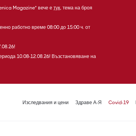
enica Magazine" вече е
тук
, тема на броя
нно работно време 08:00 до 15:00 ч. от
.08.26!
ериода 10.08-12.08.26! Възстановяване на
Изследвания и цени
Здраве А-Я
Covid-19