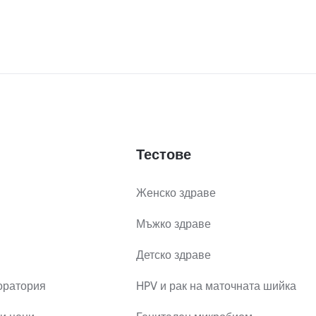
Тестове
Женско здраве
Мъжко здраве
Детско здраве
оратория
HPV и рак на маточната шийка