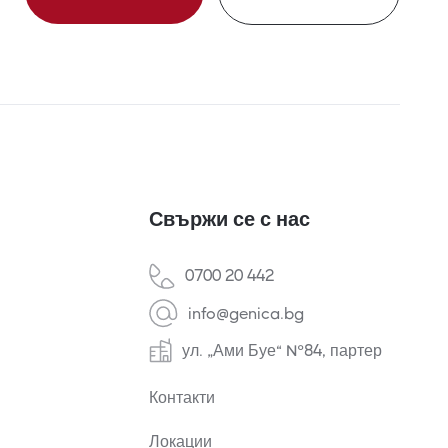
Свържи се с нас
0700 20 442
info@genica.bg
ул. „Ами Буе“ №84, партер
Контакти
Локации