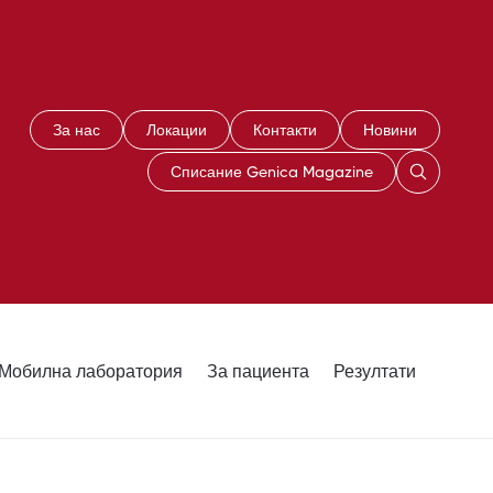
За нас
Локации
Контакти
Новини
Списание Genica Magazine
Мобилна лаборатория
За пациента
Резултати