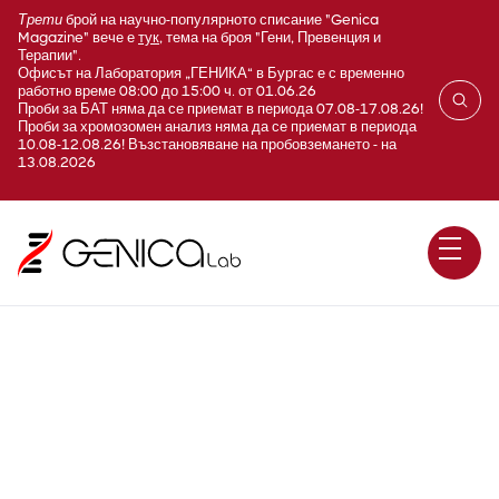
Трети
брой на научно-популярното списание "Genica
Magazine" вече е
тук
, тема на броя "Гени, Превенция и
Терапии".
Офисът на Лаборатория „ГЕНИКА“ в Бургас е с временно
работно време 08:00 до 15:00 ч. от 01.06.26
Проби за БАТ няма да се приемат в периода 07.08-17.08.26!
Проби за хромозомен анализ няма да се приемат в периода
10.08-12.08.26! Възстановяване на пробовземането - на
13.08.2026
Раневи секрет