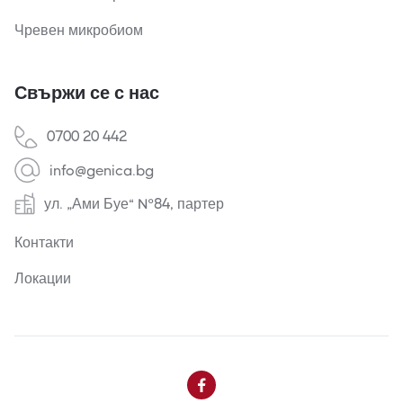
Чревен микробиом
Свържи се с нас
0700 20 442
info@genica.bg
ул. „Ами Буе“ №84, партер
Контакти
Локации
