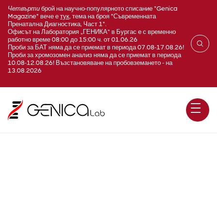
Четвърти
брой на научно-популярното списание "Genica
Magazine" вече е
тук
, тема на броя "Съвременната
Пренатална Диагностика, Част 1".
Офисът на Лаборатория „ГЕНИКА“ в Бургас е с временно
работно време 08:00 до 15:00 ч. от 01.06.26
Проби за БАТ няма да се приемат в периода 07.08-17.08.26!
Проби за хромозомен анализ няма да се приемат в периода
10.08-12.08.26! Възстановяване на пробовземането - на
13.08.2026
Ранната инфантилна
епилептична