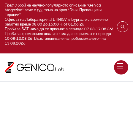
Трети
брой на научно-популярното списание "Genica
Magazine" вече е
тук
, тема на броя "Гени, Превенция и
Терапии".
Офисът на Лаборатория „ГЕНИКА“ в Бургас е с временно
работно време 08:00 до 15:00 ч. от 01.06.26
Проби за БАТ няма да се приемат в периода 07.08-17.08.26!
Проби за хромозомен анализ няма да се приемат в периода
10.08-12.08.26! Възстановяване на пробовземането - на
13.08.2026
Панел ранни спонтанни
аборти – анеуплоидии,