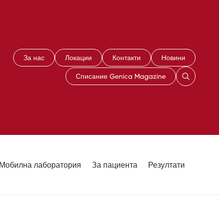
За нас
Локации
Контакти
Новини
Списание Genica Magazine
Мобилна лаборатория
За пациента
Резултати