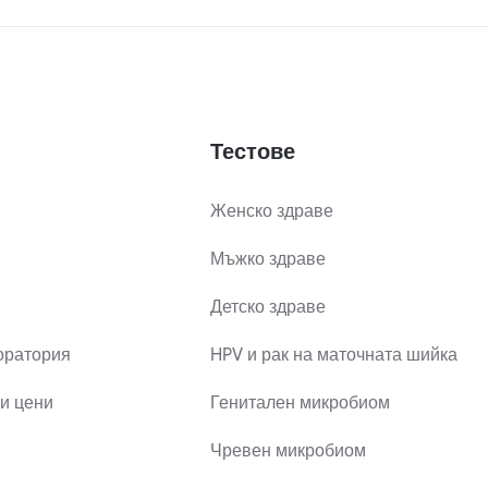
Тестове
Женско здраве
Мъжко здраве
Детско здраве
оратория
HPV и рак на маточната шийка
и цени
Генитален микробиом
Чревен микробиом