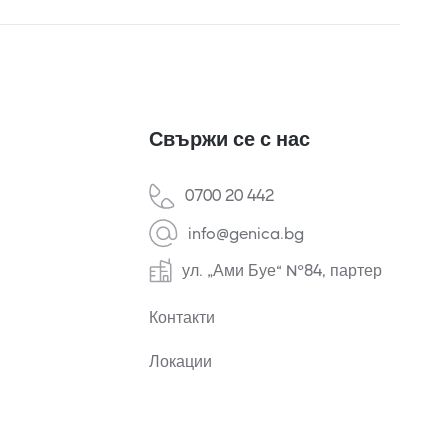
Свържи се с нас
0700 20 442
info@genica.bg
ул. „Ами Буе“ №84, партер
Контакти
Локации