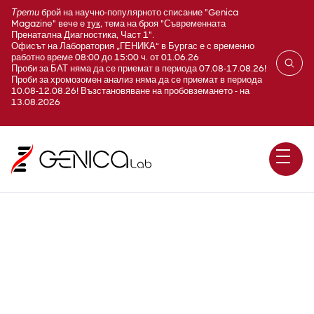
Трети
брой на научно-популярното списание "Genica
Magazine" вече е
тук
, тема на броя "Съвременната
Пренатална Диагностика, Част 1".
Офисът на Лаборатория „ГЕНИКА“ в Бургас е с временно
работно време 08:00 до 15:00 ч. от 01.06.26
Проби за БАТ няма да се приемат в периода 07.08-17.08.26!
Проби за хромозомен анализ няма да се приемат в периода
10.08-12.08.26! Възстановяване на пробовземането - на
13.08.2026
Рецептор за гонадотропин-
освобождаващ хормон /