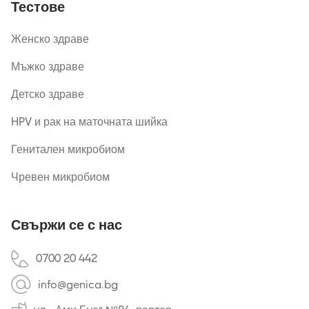
Тестове
Женско здраве
Мъжко здраве
Детско здраве
HPV и рак на маточната шийка
Генитален микробиом
Чревен микробиом
Свържи се с нас
0700 20 442
info@genica.bg