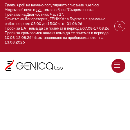
Трети
брой на научно-популярното списание "Genica
Magazine" вече е
тук
, тема на броя "Съвременната
Пренатална Диагностика, Част 1".
Офисът на Лаборатория „ГЕНИКА“ в Бургас е с временно
работно време 08:00 до 15:00 ч. от 01.06.26
Проби за БАТ няма да се приемат в периода 07.08-17.08.26!
Проби за хромозомен анализ няма да се приемат в периода
10.08-12.08.26! Възстановяване на пробовземането - на
13.08.2026
Респираторни инфекции -
кръвен профил