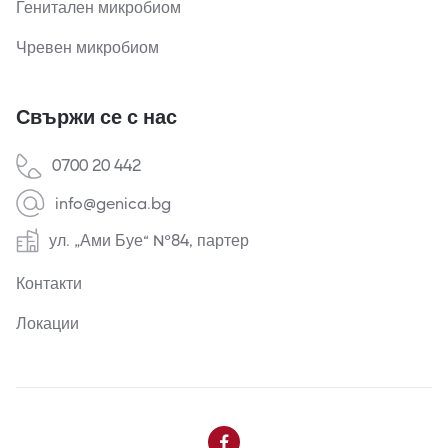
Генитален микробиом
Чревен микробиом
Свържи се с нас
0700 20 442
info@genica.bg
ул. „Ами Буе“ №84, партер
Контакти
Локации
