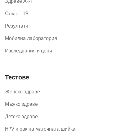
Здраве А-Я
Covid - 19
Резултати
Мобилна лаборатория
Изследвания и цени
Тестове
Женско здраве
Мъжко здраве
Детско здраве
HPV и рак на маточната шийка