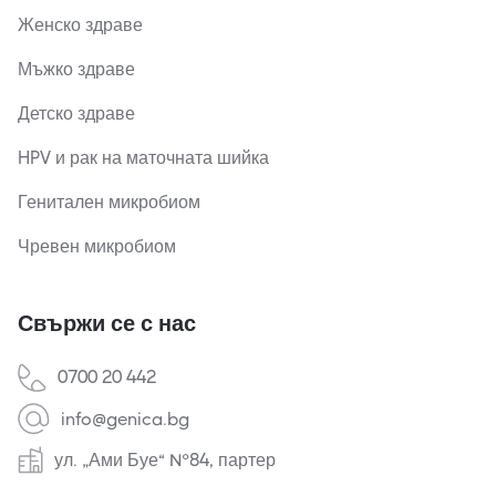
Женско здраве
Мъжко здраве
Детско здраве
HPV и рак на маточната шийка
Генитален микробиом
Чревен микробиом
Свържи се с нас
0700 20 442
info@genica.bg
ул. „Ами Буе“ №84, партер