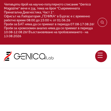
Четвърти
брой на научно-популярното списание "Genica
Magazine" вече е
тук
, тема на броя "Съвременната
Пренатална Диагностика, Част 1".
Офисът на Лаборатория „ГЕНИКА“ в Бургас е с временно
работно време 08:00 до 15:00 ч. от 01.06.26
Проби за БАТ няма да се приемат в периода 07.08-17.08.26!
Проби за хромозомен анализ няма да се приемат в периода
10.08-12.08.26! Възстановяване на пробовземането - на
13.08.2026
Restrictive dermopathy (RD) /
LMNA / секвениране по