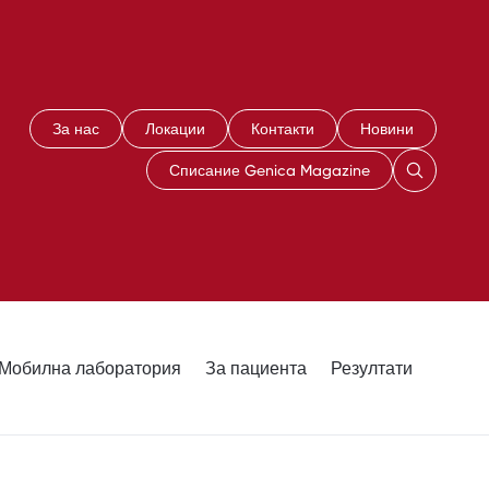
За нас
Локации
Контакти
Новини
Списание Genica Magazine
Мобилна лаборатория
За пациента
Резултати