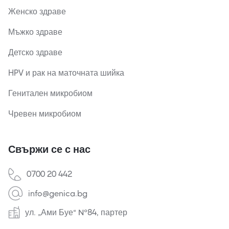
Женско здраве
Мъжко здраве
Детско здраве
HPV и рак на маточната шийка
Генитален микробиом
Чревен микробиом
Свържи се с нас
0700 20 442
info@genica.bg
ул. „Ами Буе“ №84, партер