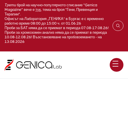
Трети
брой на научно-популярното списание "Genica
Magazine" вече е
тук
, тема на броя "Гени, Превенция и
Терапии".
Офисът на Лаборатория „ГЕНИКА“ в Бургас е с временно
работно време 08:00 до 15:00 ч. от 01.06.26
Проби за БАТ няма да се приемат в периода 07.08-17.08.26!
Проби за хромозомен анализ няма да се приемат в периода
10.08-12.08.26! Възстановяване на пробовземането - на
13.08.2026
Seathre-Chotzen синдром /
TWIST / секвениране по