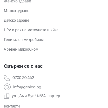
Женско здраве
Мъжко здраве
Детско здраве
HPV и рак на маточната шийка
Генитален микробиом
Чревен микробиом
Свържи се с нас
0700 20 442
info@genica.bg
ул. „Ами Буе“ №84, партер
Контакти