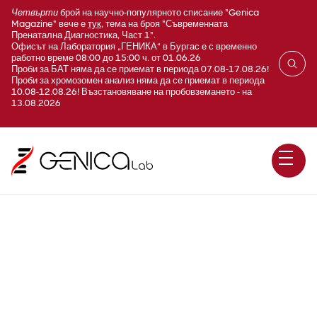
Четвърти
брой на научно-популярното списание "Genica
Magazine" вече е
тук
, тема на броя "Съвременната
Пренатална Диагностика, Част 1".
Офисът на Лаборатория „ГЕНИКА“ в Бургас е с временно
работно време 08:00 до 15:00 ч. от 01.06.26
Проби за БАТ няма да се приемат в периода 07.08-17.08.26!
Проби за хромозомен анализ няма да се приемат в периода
10.08-12.08.26! Възстановяване на пробовземането - на
13.08.2026
Seizures, benign familial
infantile, 3; Epileptic