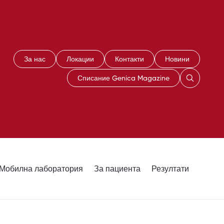
За нас
Локации
Контакти
Новини
Списание Genica Magazine
Мобилна лаборатория
За пациента
Резултати