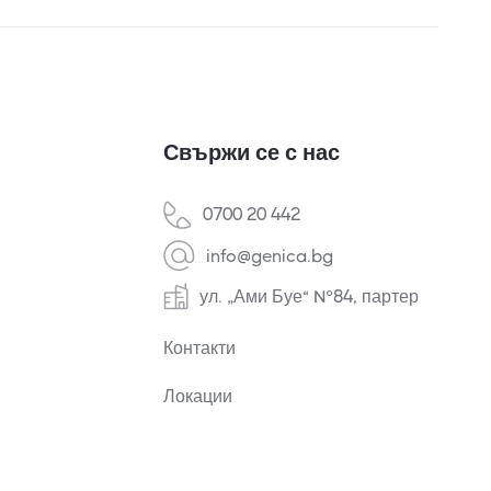
Свържи се с нас
0700 20 442
info@genica.bg
ул. „Ами Буе“ №84, партер
Контакти
Локации