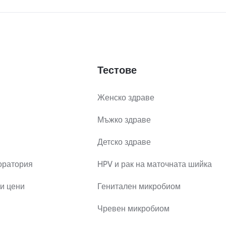
Тестове
Женско здраве
Мъжко здраве
Детско здраве
оратория
HPV и рак на маточната шийка
и цени
Генитален микробиом
Чревен микробиом