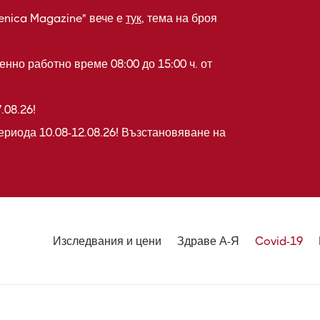
enica Magazine" вече е
тук
, тема на броя
нно работно време 08:00 до 15:00 ч. от
.08.26!
ериода 10.08-12.08.26! Възстановяване на
Изследвания и цени
Здраве А-Я
Covid-19