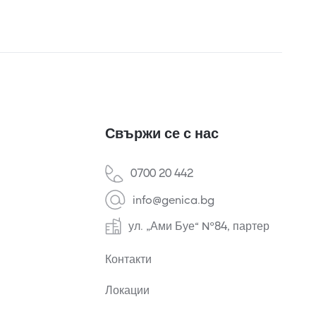
Свържи се с нас
0700 20 442
info@genica.bg
ул. „Ами Буе“ №84, партер
Контакти
Локации