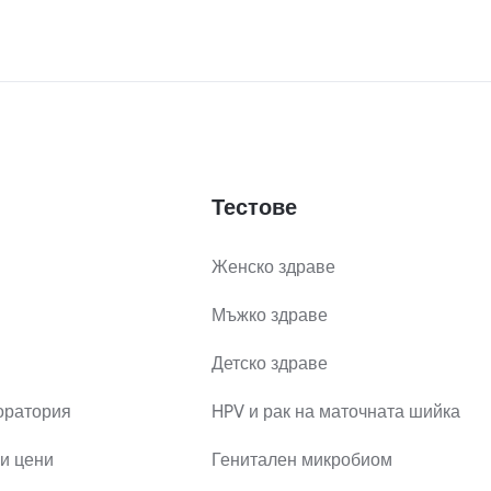
Тестове
Женско здраве
Мъжко здраве
Детско здраве
оратория
HPV и рак на маточната шийка
и цени
Генитален микробиом