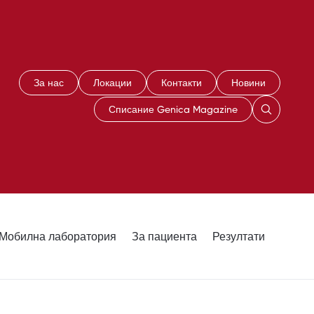
За нас
Локации
Контакти
Новини
Списание Genica Magazine
Мобилна лаборатория
За пациента
Резултати