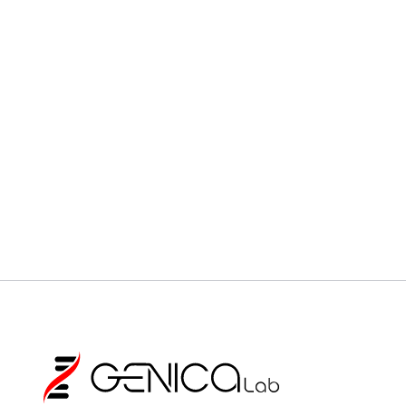
Венозна кръв с К2EDTA (лилава епруветка)