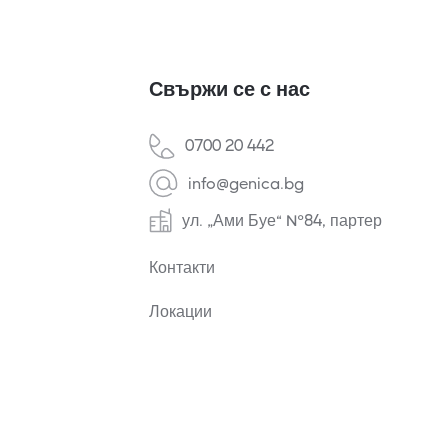
Свържи се с нас
0700 20 442
info@genica.bg
ул. „Ами Буе“ №84, партер
Контакти
Локации