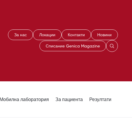
За нас
Локации
Контакти
Новини
Списание Genica Magazine
Мобилна лаборатория
За пациента
Резултати