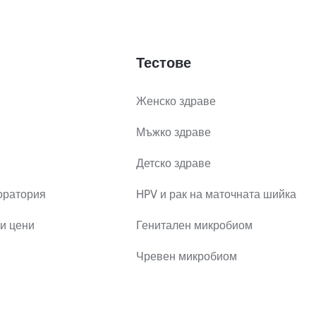
Тестове
Женско здраве
Мъжко здраве
Детско здраве
оратория
HPV и рак на маточната шийка
и цени
Генитален микробиом
Чревен микробиом