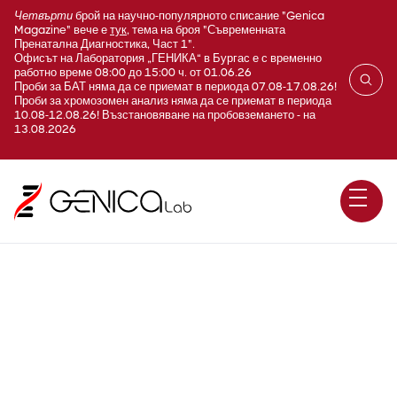
Четвърти
брой на научно-популярното списание "Genica
Magazine" вече е
тук
, тема на броя "Съвременната
Пренатална Диагностика, Част 1".
Офисът на Лаборатория „ГЕНИКА“ в Бургас е с временно
работно време 08:00 до 15:00 ч. от 01.06.26
Проби за БАТ няма да се приемат в периода 07.08-17.08.26!
Проби за хромозомен анализ няма да се приемат в периода
10.08-12.08.26! Възстановяване на пробовземането - на
13.08.2026
Синдром на Марфан /
Marfan syndrome / FBN1 /