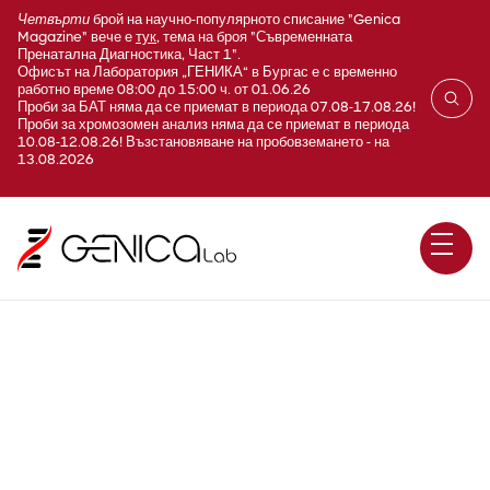
Четвърти
брой на научно-популярното списание "Genica
Magazine" вече е
тук
, тема на броя "Съвременната
Пренатална Диагностика, Част 1".
Офисът на Лаборатория „ГЕНИКА“ в Бургас е с временно
работно време 08:00 до 15:00 ч. от 01.06.26
Проби за БАТ няма да се приемат в периода 07.08-17.08.26!
Проби за хромозомен анализ няма да се приемат в периода
10.08-12.08.26! Възстановяване на пробовземането - на
13.08.2026
Соматотропен хормон
(hGH; Human growth