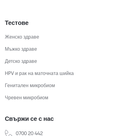
Тестове
Женско здраве
Мъжко здраве
Детско здраве
HPV и рак на маточната шийка
Генитален микробиом
Чревен микробиом
Свържи се с нас
0700 20 442