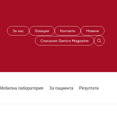
За нас
Локации
Контакти
Новини
Списание Genica Magazine
Мобилна лаборатория
За пациента
Резултати