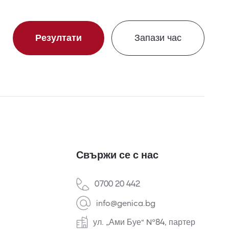
Резултати
Запази час
Свържи се с нас
0700 20 442
info@genica.bg
ул. „Ами Буе“ №84, партер