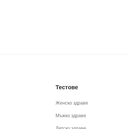
Тестове
Женско здраве
Мъжко здраве
Детско здраве