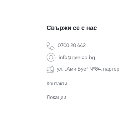
Свържи се с нас
0700 20 442
info@genica.bg
ул. „Ами Буе“ №84, партер
Контакти
Локации