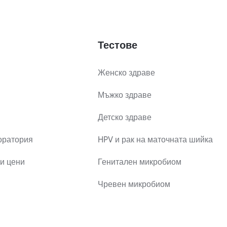
Тестове
Женско здраве
Мъжко здраве
Детско здраве
оратория
HPV и рак на маточната шийка
и цени
Генитален микробиом
Чревен микробиом