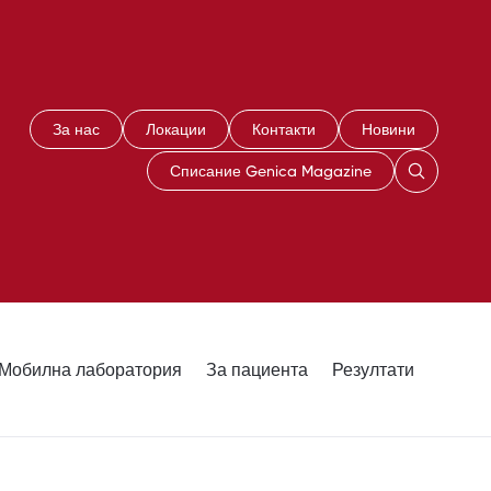
За нас
Локации
Контакти
Новини
Списание Genica Magazine
Мобилна лаборатория
За пациента
Резултати