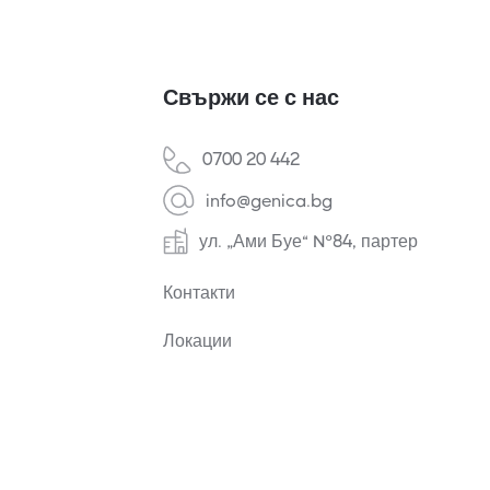
Свържи се с нас
0700 20 442
info@genica.bg
ул. „Ами Буе“ №84, партер
Контакти
Локации