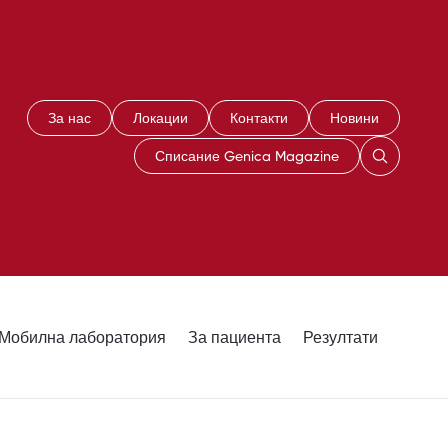
За нас
Локации
Контакти
Новини
Списание Genica Magazine
Мобилна лаборатория
За пациента
Резултати