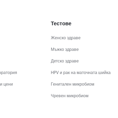
Тестове
Женско здраве
Мъжко здраве
Детско здраве
оратория
HPV и рак на маточната шийка
и цени
Генитален микробиом
Чревен микробиом