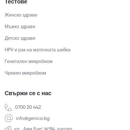
Тестове
Женско здраве
Мъжко здраве
Детско здраве
HPV и рак на маточната шийка
Генитален микробиом
Чревен микробиом
Свържи се с нас
0700 20 442
info@genica.bg
ул. „Ами Буе“ №84, партер