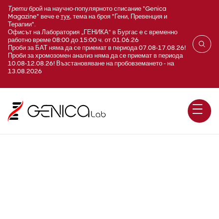
Трети
брой на научно-популярното списание "Genica
Magazine" вече е
тук
, тема на броя "Гени, Превенция и
Терапии".
Офисът на Лаборатория „ГЕНИКА“ в Бургас е с временно
работно време 08:00 до 15:00 ч. от 01.06.26
Проби за БАТ няма да се приемат в периода 07.08-17.08.26!
Проби за хромозомен анализ няма да се приемат в периода
10.08-12.08.26! Възстановяване на пробовземането - на
13.08.2026
Спиноцеребеларната
атаксия SCA17 (Huntington-