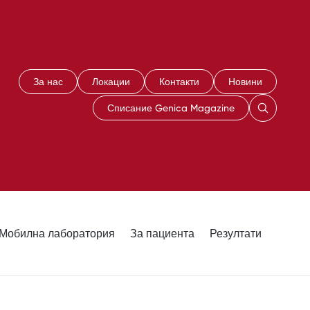
За нас
Локации
Контакти
Новини
Списание Genica Magazine
Мобилна лаборатория
За пациента
Резултати