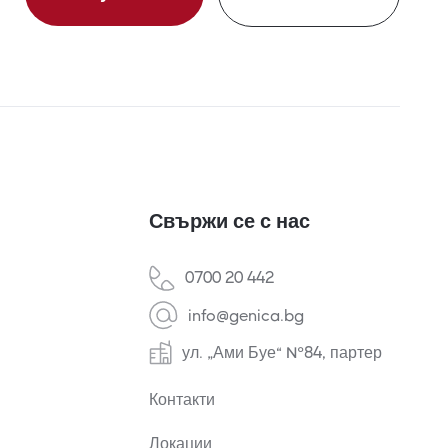
Свържи се с нас
0700 20 442
info@genica.bg
ул. „Ами Буе“ №84, партер
Контакти
Локации