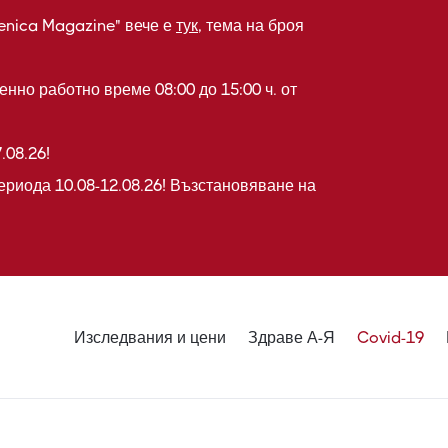
enica Magazine" вече е
тук
, тема на броя
нно работно време 08:00 до 15:00 ч. от
.08.26!
ериода 10.08-12.08.26! Възстановяване на
Изследвания и цени
Здраве А-Я
Covid-19