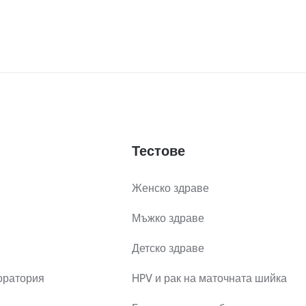
Тестове
Женско здраве
Мъжко здраве
Детско здраве
оратория
HPV и рак на маточната шийка