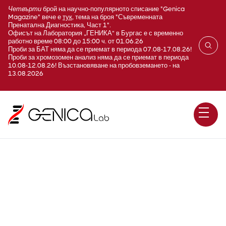
Четвърти
брой на научно-популярното списание "Genica
Magazine" вече е
тук
, тема на броя "Съвременната
Пренатална Диагностика, Част 1".
Офисът на Лаборатория „ГЕНИКА“ в Бургас е с временно
работно време 08:00 до 15:00 ч. от 01.06.26
Проби за БАТ няма да се приемат в периода 07.08-17.08.26!
Проби за хромозомен анализ няма да се приемат в периода
10.08-12.08.26! Възстановяване на пробовземането - на
13.08.2026
Стерилна урина (трикратно)