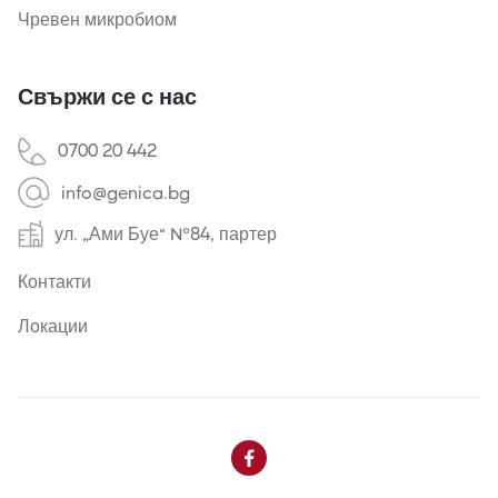
Чревен микробиом
Свържи се с нас
0700 20 442
info@genica.bg
ул. „Ами Буе“ №84, партер
Контакти
Локации
