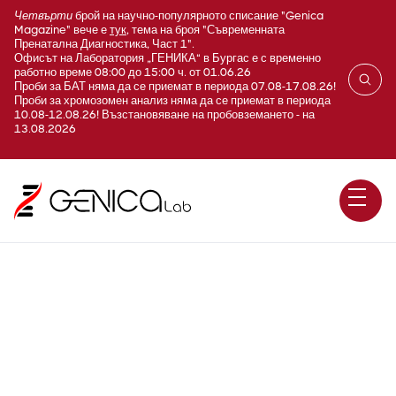
Четвърти
брой на научно-популярното списание "Genica
Magazine" вече е
тук
, тема на броя "Съвременната
Пренатална Диагностика, Част 1".
Офисът на Лаборатория „ГЕНИКА“ в Бургас е с временно
работно време 08:00 до 15:00 ч. от 01.06.26
Проби за БАТ няма да се приемат в периода 07.08-17.08.26!
Проби за хромозомен анализ няма да се приемат в периода
10.08-12.08.26! Възстановяване на пробовземането - на
13.08.2026
Сулфит оксидазен дефицит
/ SUOX / секвениране по