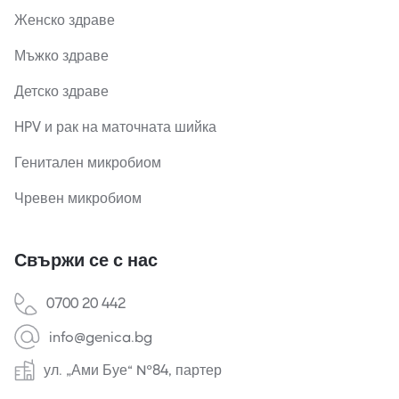
Женско здраве
Мъжко здраве
Детско здраве
HPV и рак на маточната шийка
Генитален микробиом
Чревен микробиом
Свържи се с нас
0700 20 442
info@genica.bg
ул. „Ами Буе“ №84, партер