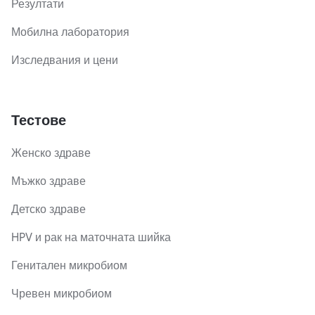
Резултати
Мобилна лаборатория
Изследвания и цени
Тестове
Женско здраве
Мъжко здраве
Детско здраве
HPV и рак на маточната шийка
Генитален микробиом
Чревен микробиом