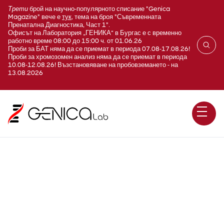
Трети
брой на научно-популярното списание "Genica
Magazine" вече е
тук
, тема на броя "Съвременната
Пренатална Диагностика, Част 1".
Офисът на Лаборатория „ГЕНИКА“ в Бургас е с временно
работно време 08:00 до 15:00 ч. от 01.06.26
Проби за БАТ няма да се приемат в периода 07.08-17.08.26!
Проби за хромозомен анализ няма да се приемат в периода
10.08-12.08.26! Възстановяване на пробовземането - на
13.08.2026
Протеин S (Protein S)