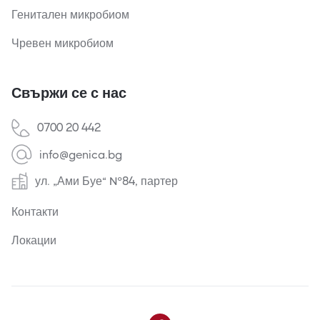
Генитален микробиом
Чревен микробиом
Свържи се с нас
0700 20 442
info@genica.bg
ул. „Ами Буе“ №84, партер
Контакти
Локации