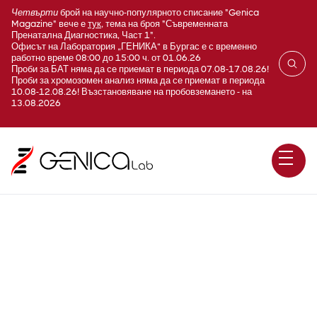
Четвърти
брой на научно-популярното списание "Genica
Magazine" вече е
тук
, тема на броя "Съвременната
Пренатална Диагностика, Част 1".
Офисът на Лаборатория „ГЕНИКА“ в Бургас е с временно
работно време 08:00 до 15:00 ч. от 01.06.26
Проби за БАТ няма да се приемат в периода 07.08-17.08.26!
Проби за хромозомен анализ няма да се приемат в периода
10.08-12.08.26! Възстановяване на пробовземането - на
13.08.2026
Такса „Екарисаж и
контейнери“ -