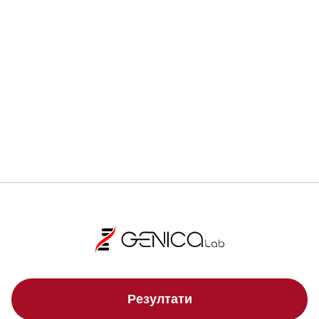
Ранната диагностика може да спаси живот.
Регистрирай се
Локации
Резултати