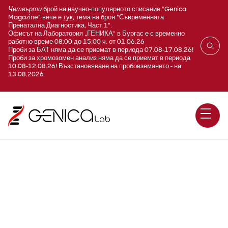
Четвърти
брой на научно-популярното списание "Genica
Magazine" вече е
тук
, тема на броя "Съвременната
Пренатална Диагностика, Част 1".
Офисът на Лаборатория „ГЕНИКА“ в Бургас е с временно
работно време 08:00 до 15:00 ч. от 01.06.26
Проби за БАТ няма да се приемат в периода 07.08-17.08.26!
Проби за хромозомен анализ няма да се приемат в периода
10.08-12.08.26! Възстановяване на пробовземането - на
13.08.2026
Терапия при Алопеция -
метаболизъм на андрогени