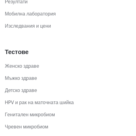
Резултати
Мобилна лаборатория
Изследвания и цени
Тестове
Женско здраве
Мъжко здраве
Детско здраве
HPV и рак на маточната шийка
Генитален микробиом
Чревен микробиом