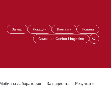
За нас
Локации
Контакти
Новини
Списание Genica Magazine
Мобилна лаборатория
За пациента
Резултати