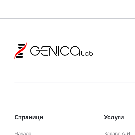
Страници
Услуги
Начало
Здраве А-Я