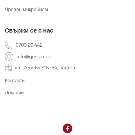
Чревен микробиом
Свържи се с нас
0700 20 442
info@genica.bg
ул. „Ами Буе“ №84, партер
Контакти
Локации
