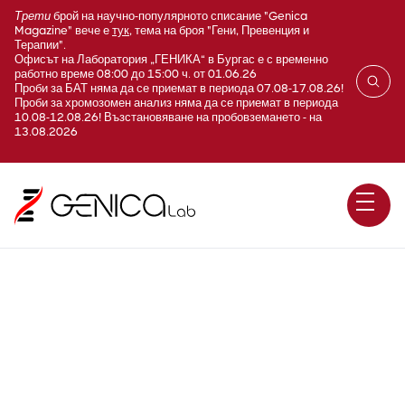
Трети
брой на научно-популярното списание "Genica
Magazine" вече е
тук
, тема на броя "Гени, Превенция и
Терапии".
Офисът на Лаборатория „ГЕНИКА“ в Бургас е с временно
работно време 08:00 до 15:00 ч. от 01.06.26
Проби за БАТ няма да се приемат в периода 07.08-17.08.26!
Проби за хромозомен анализ няма да се приемат в периода
10.08-12.08.26! Възстановяване на пробовземането - на
13.08.2026
Терапия с GLP1R агонисти –
GLP1R, CNR1