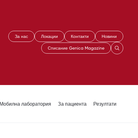
За нас
Локации
Контакти
Новини
Списание Genica Magazine
Мобилна лаборатория
За пациента
Резултати