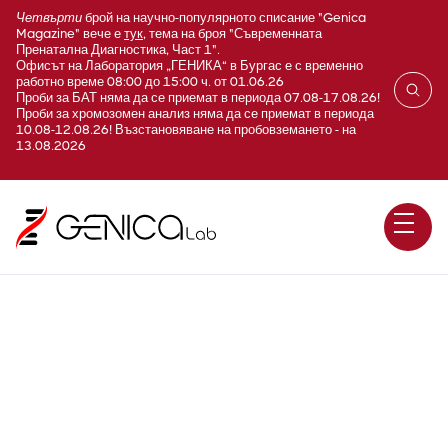
Четвърти
брой на научно-популярното списание "Genica
Magazine" вече е
тук
, тема на броя "Съвременната
Пренатална Диагностика, Част 1".
Офисът на Лаборатория „ГЕНИКА“ в Бургас е с временно
работно време 08:00 до 15:00 ч. от 01.06.26
Проби за БАТ няма да се приемат в периода 07.08-17.08.26!
Проби за хромозомен анализ няма да се приемат в периода
10.08-12.08.26! Възстановяване на пробовземането - на
13.08.2026
TORCH профил Immunity