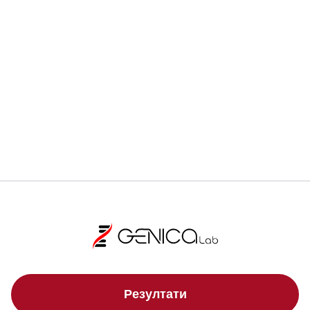
Ранната диагностика може да спаси живот.
Регистрирай се
Локации
Резултати