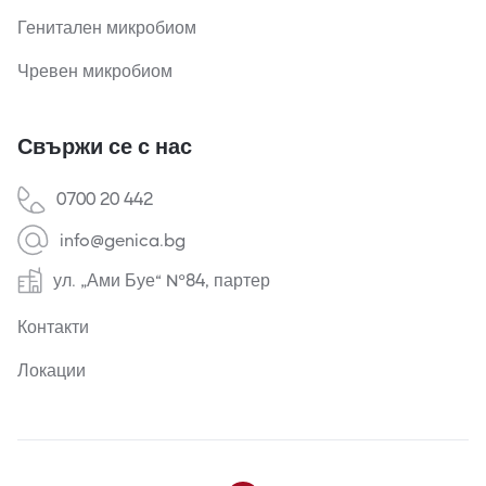
Генитален микробиом
Чревен микробиом
Свържи се с нас
0700 20 442
info@genica.bg
ул. „Ами Буе“ №84, партер
Контакти
Локации