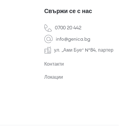
Свържи се с нас
0700 20 442
info@genica.bg
ул. „Ами Буе“ №84, партер
Контакти
Локации