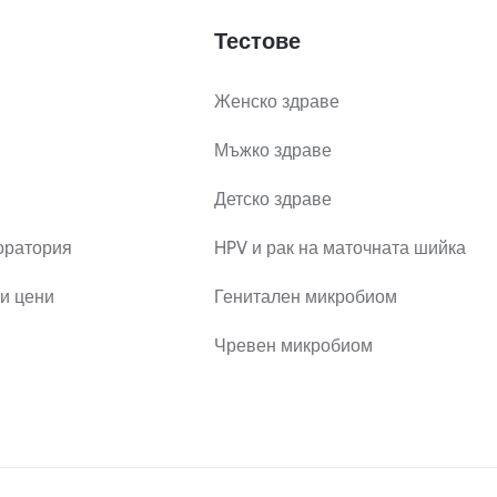
Тестове
Женско здраве
Мъжко здраве
Детско здраве
оратория
HPV и рак на маточната шийка
и цени
Генитален микробиом
Чревен микробиом