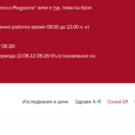
enica Magazine" вече е
тук
, тема на броя
нно работно време 08:00 до 15:00 ч. от
.08.26!
ериода 10.08-12.08.26! Възстановяване на
Изследвания и цени
Здраве А-Я
Covid-19