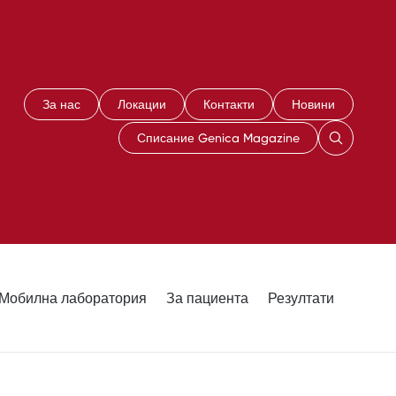
За нас
Локации
Контакти
Новини
Списание Genica Magazine
Мобилна лаборатория
За пациента
Резултати