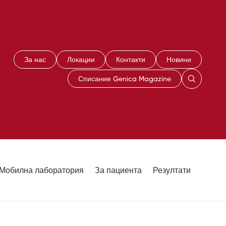
За нас
Локации
Контакти
Новини
Списание Genica Magazine
Мобилна лаборатория
За пациента
Резултати