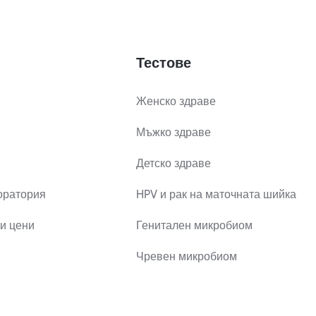
Тестове
Женско здраве
Мъжко здраве
Детско здраве
оратория
HPV и рак на маточната шийка
и цени
Генитален микробиом
Чревен микробиом