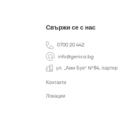
Свържи се с нас
0700 20 442
info@genica.bg
ул. „Ами Буе“ №84, партер
Контакти
Локации