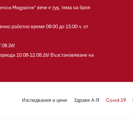
enica Magazine" вече е
тук
, тема на броя
нно работно време 08:00 до 15:00 ч. от
.08.26!
ериода 10.08-12.08.26! Възстановяване на
Изследвания и цени
Здраве А-Я
Covid-19