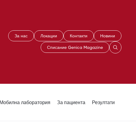
За нас
Локации
Контакти
Новини
Списание Genica Magazine
Мобилна лаборатория
За пациента
Резултати