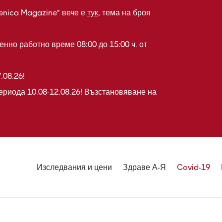
enica Magazine" вече е
тук
, тема на броя
нно работно време 08:00 до 15:00 ч. от
.08.26!
ериода 10.08-12.08.26! Възстановяване на
Изследвания и цени
Здраве А-Я
Covid-19