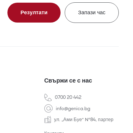
Резултати
Запази час
Свържи се с нас
0700 20 442
info@genica.bg
ул. „Ами Буе“ №84, партер