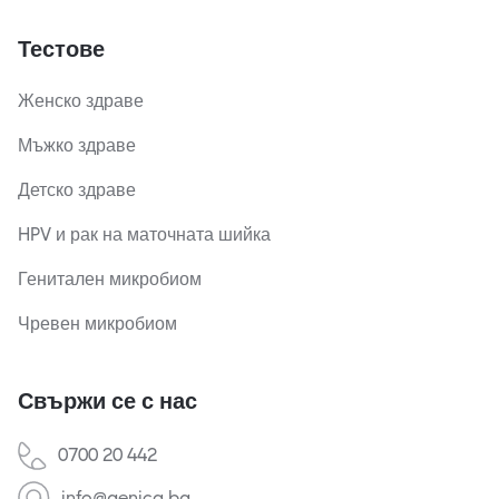
Тестове
Женско здраве
Мъжко здраве
Детско здраве
HPV и рак на маточната шийка
Генитален микробиом
Чревен микробиом
Свържи се с нас
0700 20 442
info@genica.bg