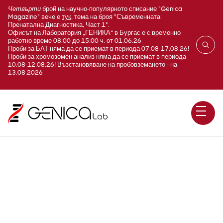
Четвърти
брой на научно-популярното списание "Genica
Magazine" вече е
тук
, тема на броя "Съвременната
Пренатална Диагностика, Част 1".
Офисът на Лаборатория „ГЕНИКА“ в Бургас е с временно
работно време 08:00 до 15:00 ч. от 01.06.26
Проби за БАТ няма да се приемат в периода 07.08-17.08.26!
Проби за хромозомен анализ няма да се приемат в периода
10.08-12.08.26! Възстановяване на пробовземането - на
13.08.2026
Ubiquitin Specific Protease 9,
Y Chromosome - нарушена