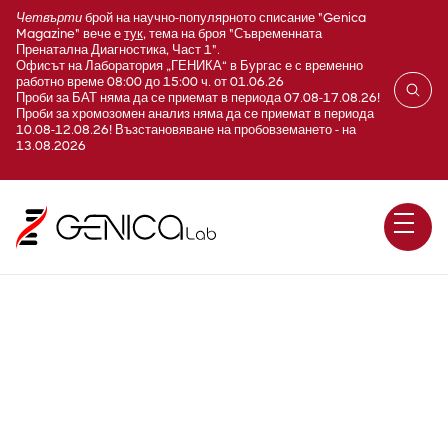
Четвърти
брой на научно-популярното списание "Genica
Magazine" вече е
тук
, тема на броя "Съвременната
Пренатална Диагностика, Част 1".
Офисът на Лаборатория „ГЕНИКА“ в Бургас е с временно
работно време 08:00 до 15:00 ч. от 01.06.26
Проби за БАТ няма да се приемат в периода 07.08-17.08.26!
Проби за хромозомен анализ няма да се приемат в периода
10.08-12.08.26! Възстановяване на пробовземането - на
13.08.2026
STI 7 - Урогенитален панел -
PCR