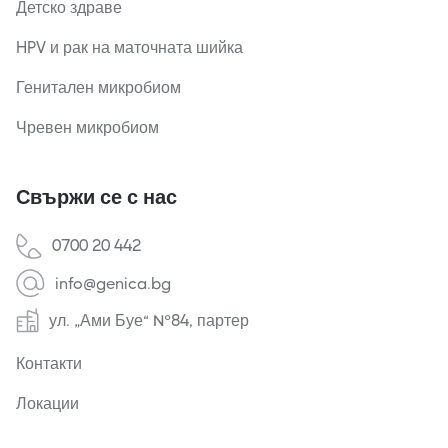
Детско здраве
HPV и рак на маточната шийка
Генитален микробиом
Чревен микробиом
Свържи се с нас
0700 20 442
info@genica.bg
ул. „Ами Буе“ №84, партер
Контакти
Локации