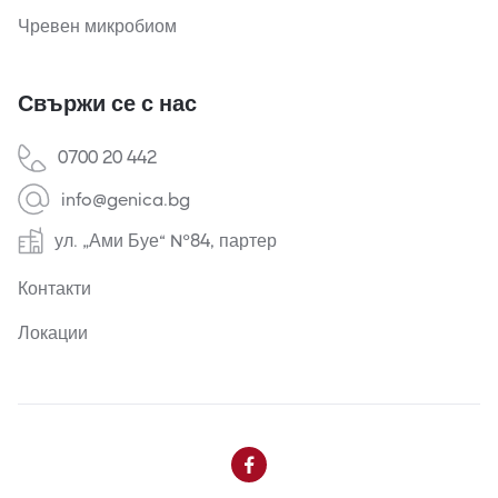
Чревен микробиом
Свържи се с нас
0700 20 442
info@genica.bg
ул. „Ами Буе“ №84, партер
Контакти
Локации
