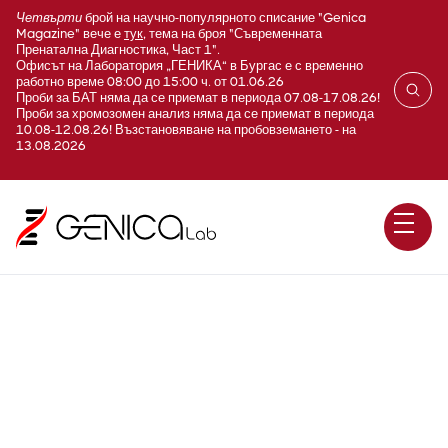
Четвърти
брой на научно-популярното списание "Genica
Magazine" вече е
тук
, тема на броя "Съвременната
Пренатална Диагностика, Част 1".
Офисът на Лаборатория „ГЕНИКА“ в Бургас е с временно
работно време 08:00 до 15:00 ч. от 01.06.26
Проби за БАТ няма да се приемат в периода 07.08-17.08.26!
Проби за хромозомен анализ няма да се приемат в периода
10.08-12.08.26! Възстановяване на пробовземането - на
13.08.2026
Метаболизъм на Витамин
B12 - COMT, VDR Taq, MTR,