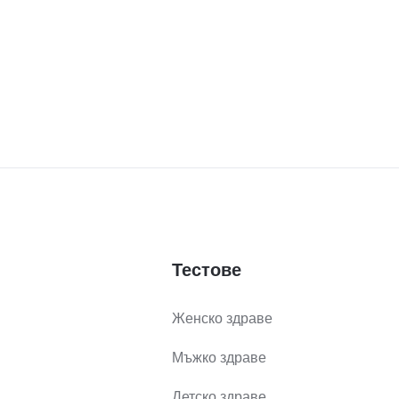
Тестове
Женско здраве
Мъжко здраве
Детско здраве