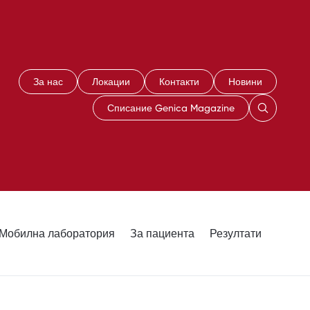
За нас
Локации
Контакти
Новини
Списание Genica Magazine
Мобилна лаборатория
За пациента
Резултати