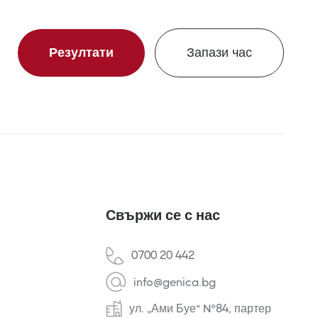
Резултати
Запази час
Свържи се с нас
0700 20 442
info@genica.bg
ул. „Ами Буе“ №84, партер