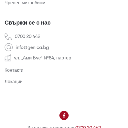
Чревен микробиом
Свържи се с нас
0700 20 442
info@genica.bg
ул. „Ами Буе“ №84, партер
Контакти
Локации

За връзка с оператор:
0700 20 442