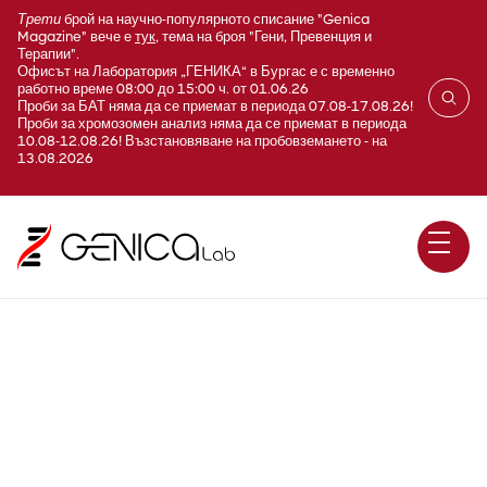
Трети
брой на научно-популярното списание "Genica
Magazine" вече е
тук
, тема на броя "Гени, Превенция и
Терапии".
Офисът на Лаборатория „ГЕНИКА“ в Бургас е с временно
работно време 08:00 до 15:00 ч. от 01.06.26
Проби за БАТ няма да се приемат в периода 07.08-17.08.26!
Проби за хромозомен анализ няма да се приемат в периода
10.08-12.08.26! Възстановяване на пробовземането - на
13.08.2026
Витамини - базов профил