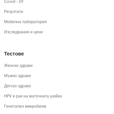
Covid - 19
Резултати
Мобилна лаборатория
Изследвания и цени
Тестове
Женско здраве
Мъжко здраве
Детско здраве
HPV и рак на маточната шийка
Генитален микробиом