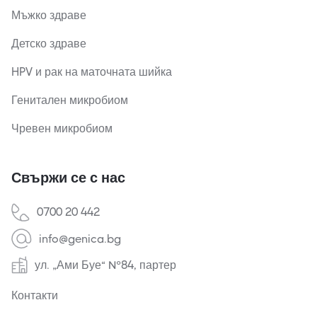
Мъжко здраве
Детско здраве
HPV и рак на маточната шийка
Генитален микробиом
Чревен микробиом
Свържи се с нас
0700 20 442
info@genica.bg
ул. „Ами Буе“ №84, партер
Контакти