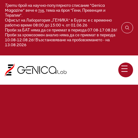
Трети
брой на научно-популярното списание "Genica
Magazine" вече е
тук
, тема на броя "Гени, Превенция и
Терапии".
Офисът на Лаборатория „ГЕНИКА“ в Бургас е с временно
работно време 08:00 до 15:00 ч. от 01.06.26
Проби за БАТ няма да се приемат в периода 07.08-17.08.26!
Проби за хромозомен анализ няма да се приемат в периода
10.08-12.08.26! Възстановяване на пробовземането - на
13.08.2026